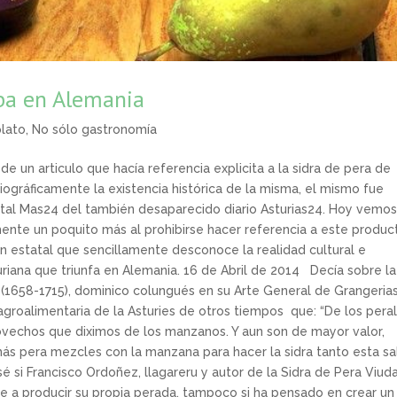
aba en Alemania
plato
,
No sólo gastronomía
e un articulo que hacía referencia explicita a la sidra de pera de
ográficamente la existencia histórica de la misma, el mismo fue
tal Mas24 del también desaparecido diario Asturias24. Hoy vemos
ente un poquito más al prohibirse hacer referencia a este produc
n estatal que sencillamente desconoce la realidad cultural e
uriana que triunfa en Alemania. 16 de Abril de 2014 Decía sobre la
(1658-1715), dominico colungués en su Arte General de Grangerias
 agroalimentaria de la Asturies de otros tiempos que: “De los pera
ovechos que diximos de los manzanos. Y aun son de mayor valor,
ás pera mezcles con la manzana para hacer la sidra tanto esta sa
sé si Francisco Ordoñez, llagareru y autor de la Sidra de Pera Viud
rse a producir su propia perada, tampoco si ha pensado en crear un