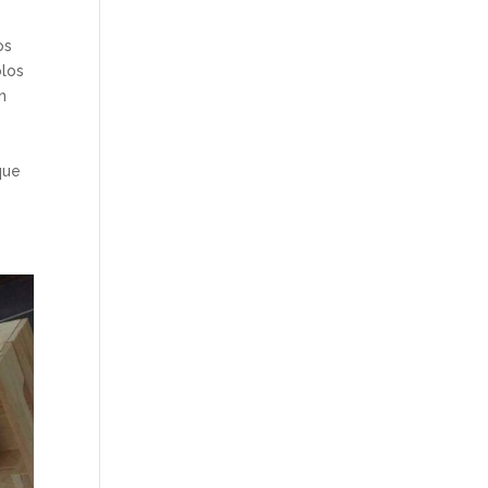
os
olos
n
que