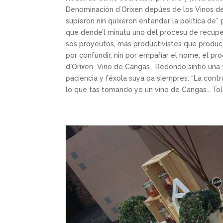
Denominación d`Orixen depúes de los Vinos d
supieron nin quixeron entender la política de
que dende’l minutu uno del procesu de recuper
sos proyeutos, más productivistes que product
por confundir, nin por empañar el nome, el pro
d`Orixen Vino de Cangas. Redondo sintió una f
paciencia y féxola suya pa siempres: “La cont
lo que tas tomando ye un vino de Cangas… Tolo