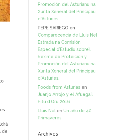
Promoción del Asturianu na
Xunta Xeneral del Principáu
d`Asturies.
PEPE SARIEGO
en
Comparecencia de Lluis Nel
Estrada na Comisión
Especial d’Estudiu sobre’l
Réxime de Proteición y
Promoción del Asturianu na
Xunta Xeneral del Principáu
d`Asturies.
to
Foods from Asturias
en
Juanjo Arrojo y el Afuega`l
Pitu d`Oru 2016
,
les
Lluis Nel
en
Un añu de 40
Primaveres
ldrá
a de
Archivos