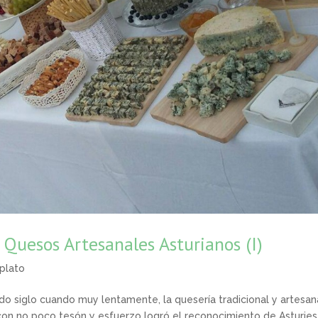
 Quesos Artesanales Asturianos (I)
plato
ado siglo cuando muy lentamente, la quesería tradicional y artesan
con no poco tesón y esfuerzo logró el reconocimiento de Asturies