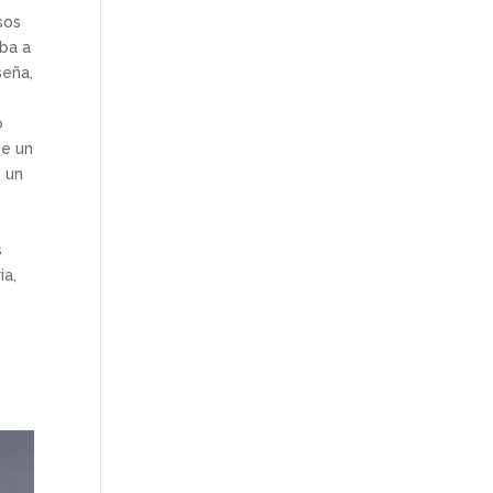
sos
aba a
seña,
o
de un
e un
s
ia,