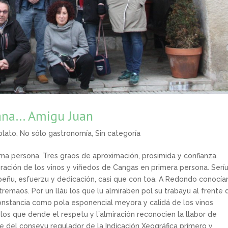
na… Amigu Juan
plato
,
No sólo gastronomía
,
Sin categoría
sma persona. Tres graos de aproximación, prosimida y confianza.
ación de los vinos y viñedos de Cangas en primera persona. Seríu
ñu, esfuerzu y dedicación, casi que con toa. A Redondo conocía
emaos. Por un lláu los que lu almiraben pol su trabayu al frente 
onstancia como pola esponencial meyora y calidá de los vinos
los que dende el respetu y l`almiración reconocien la llabor de
 del conseyu regulador de la Indicación Xeográfica primero y