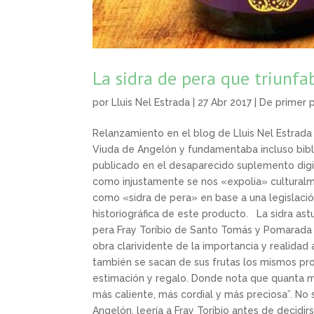
La sidra de pera que triunf
por
Lluis Nel Estrada
| 27 Abr 2017 |
De primer 
Relanzamiento en el blog de Lluis Nel Estrada d
Viuda de Angelón y fundamentaba incluso bibli
publicado en el desaparecido suplemento digi
como injustamente se nos «expolia» culturalm
como «sidra de pera» en base a una legislació
historiográfica de este producto. La sidra ast
pera Fray Toríbio de Santo Tomás y Pomarada 
obra clarividente de la importancia y realidad
también se sacan de sus frutas los mismos pr
estimación y regalo. Donde nota que quanta m
más caliente, más cordial y más preciosa”. No 
Angelón, leería a Fray Toribio antes de decidi