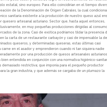
 estatal, sino europeo. Para ello coincidirían en el tiempo diver
creación de la Denominación de Origen Cabrales, la cual condicion
nico sanitaria existente a la producción de nuestro queso azul en
tor quesero artesanal asturiano. Sector que, hasta aquel entonces,
xclusivamente, en muy pequeñas producciones dirigidas al consum
mercados de la zona. Casi de exótica podríamos tildar la presencia 
 en la carta de un restaurante carbayón y casi de impensable la d
minados queseros, y determinadas queseras, estas últimas casi
a carne en el asador y emprendieron cuando ni tan siquiera nadie
eradamente por una producción de quesos artesanales asturiano
 bien entendida en conjunción con una normativa higiénico-sanitar
s demasiado restrictiva; que imponía para el pequeño productor
ara la gran industria, y que además se cargaba de un plumazo la