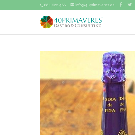
684 622 466
info@40primaveres.es