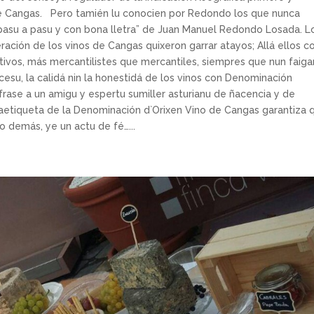
e Cangas. Pero tamién lu conocien por Redondo los que nunca
” pasu a pasu y con bona lletra” de Juan Manuel Redondo Losada. L
ación de los vinos de Cangas quixeron garrar atayos; Allá ellos c
ivos, más mercantilistes que mercantiles, siempres que nun faiga
cesu, la calidá nin la honestidá de los vinos con Denominación
rase a un amigu y espertu sumiller asturianu de ñacencia y de
raetiqueta de la Denominación d`Orixen Vino de Cangas garantiza 
 demás, ye un actu de fé…...