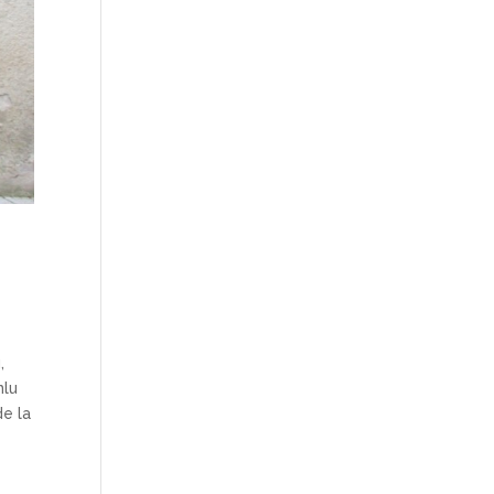
,
nlu
de la