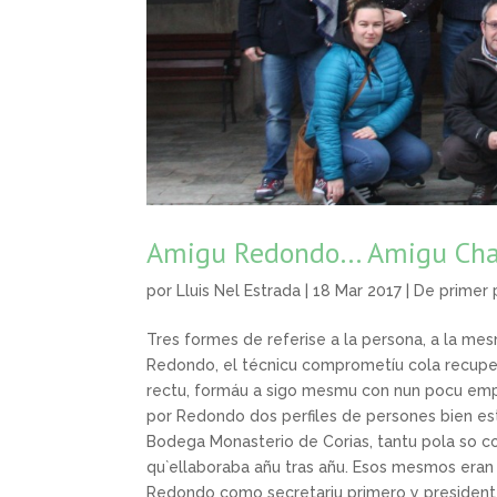
Amigu Redondo… Amigu Cha
por
Lluis Nel Estrada
| 18 Mar 2017 |
De primer 
Tres formes de referise a la persona, a la me
Redondo, el técnicu comprometíu cola recuper
rectu, formáu a sigo mesmu con nun pocu empe
por Redondo dos perfiles de persones bien estr
Bodega Monasterio de Corias, tantu pola so c
qu`ellaboraba añu tras añu. Esos mesmos eran 
Redondo como secretariu primero y presidente