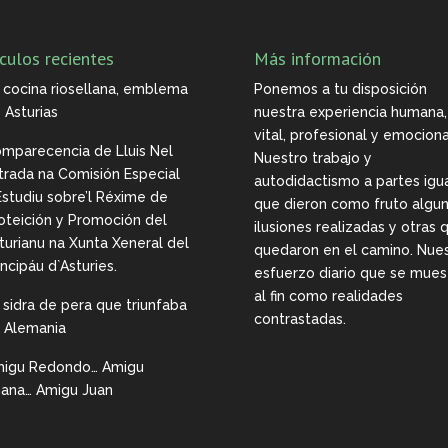
culos recientes
Más información
 cocina riosellana, emblema
Ponemos a tu disposición
 Asturias
nuestra experiencia humana,
vital, profesional y emociona
mparecencia de Lluis Nel
Nuestro trabajo y
trada na Comisión Especial
autodidactismo a partes igu
Estudiu sobre’l Réxime de
que dieron como fruto algu
oteición y Promoción del
ilusiones realizadas y otras 
turianu na Xunta Xeneral del
quedaron en el camino. Nue
incipáu d`Asturies.
esfuerzo diario que se mues
al fin como realidades
 sidra de pera que triunfaba
contrastadas.
 Alemania
igu Redondo… Amigu
ana… Amigu Juan