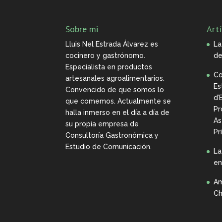
Sobre mi
Artí
Lluis Nel Estrada Álvarez es
La
cocinero y gastrónomo.
de
Especialista en productos
Co
artesanales agroalimentarios.
Es
Convencido de que somos lo
d’
que comemos. Actualmente se
Pr
halla inmerso en el día a día de
As
su propia empresa de
Pr
Consultoría Gastronómica y
Estudio de Comunicación.
La
en
Am
Ch