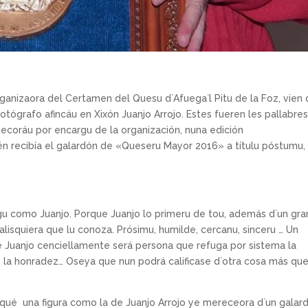
ganizaora del Certamen del Quesu d`Afuega`l Pitu de la Foz, vien
fotógrafo afincáu en Xixón Juanjo Arrojo. Estes fueren les pallabres
decoráu por encargu de la organización, nuna edición
recibía el galardón de «Queseru Mayor 2016» a títulu póstumu, 
igu como Juanjo. Porque Juanjo lo primeru de tou, además d`un gra
alisquiera que lu conoza. Prósimu, humilde, cercanu, sinceru … Un
 Juanjo cenciellamente será persona que refuga por sistema la
á y la honradez… Oseya que nun podrá calificase d`otra cosa más qu
qué una figura como la de Juanjo Arrojo ye mereceora d`un galar