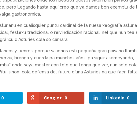
a d`espublizaciones onde los nuestros quesos salen bien paraos gra
e, pero llegando hasta equí creo que ya damos bon exemplu de 
yalga gastronómica.
urianu en cualisquier puntu cardinal de la nuesa xeografía asturia
l, festexu tradicional o reivindicación racional, nel que nun tea 
áficu d`Asturies cola so cámara.
blancos y tienros, porque salionos esti pequeñu gran paisano llamb
nerviu, brenga y cuerda pa munchos años, pa siguir asemeyando,
ombu” onde seya mester con tolo que tenga que ver, nun solo col
tu, sinon cola defensa del futuru d`una Asturies na que faen falt
0
Google+
0
LinkedIn
0