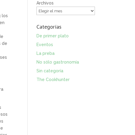
Archivos
 los
íen
Categorías
De primer plato
de
s de
Eventos
La preba
eses
No sólo gastronomía
Sin categoría
The Cookhunter
ra
s
esos
es
de