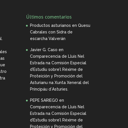
Últimos comentarios
Productos asturianos
en
Quesu
Cabrales con Sidra de
l.
escarcha Valverán
Javier G. Caso
en
ales
Comparecencia de Lluis Nel
nas
Estrada na Comisión Especial
que
d’Estudiu sobre’l Réxime de
stro
Proteición y Promoción del
tra
Asturianu na Xunta Xeneral del
Principáu d`Asturies.
PEPE SARIEGO
en
Comparecencia de Lluis Nel
Estrada na Comisión Especial
d’Estudiu sobre’l Réxime de
Proteición y Promoción del