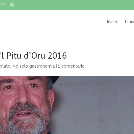
Inicio
Llui
`l Pitu d`Oru 2016
plato
,
No sólo gastronomía
|
1 comentario