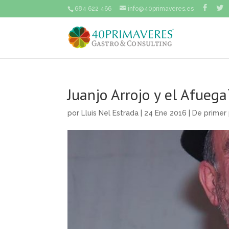
684 622 466
info@40primaveres.es
Juanjo Arrojo y el Afuega
por
Lluis Nel Estrada
| 24 Ene 2016 |
De primer 