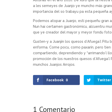
Asturias en el año 2010. De xuru que la riestr
a les semeyes de Juanjo ye muncho más grand
importancia del so trabayu pa esta pequeña a
Podemos atopar a Juanjo, esti pequeñu gran ast
Nun hai certamen gastronómicu, alcuentru musica
que ye creador del mayor y meyor fondu fotogr
Gusten-y a Juanjín los quesos d`Afuega`l Pitu 
enforma. Come pocu, como paxarín, pero tien 
compartiendo, deprendiendo y “arrimando`l ll
promoción de los nuestros quesos d`Afuega`l Pi
munchos Juanjos Arrojos.
Facebook
0
Twitter
1 Comentario