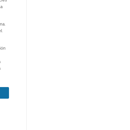
cies
la
na.
el
ión
a
a