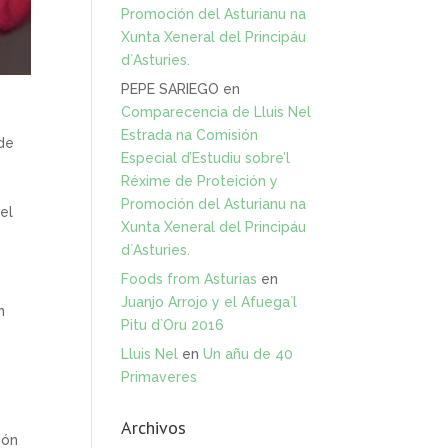
Promoción del Asturianu na
Xunta Xeneral del Principáu
d`Asturies.
PEPE SARIEGO
en
Comparecencia de Lluis Nel
Estrada na Comisión
 de
Especial d’Estudiu sobre’l
Réxime de Proteición y
Promoción del Asturianu na
el
Xunta Xeneral del Principáu
d`Asturies.
Foods from Asturias
en
Juanjo Arrojo y el Afuega`l
n
Pitu d`Oru 2016
Lluis Nel
en
Un añu de 40
Primaveres
e
Archivos
dón