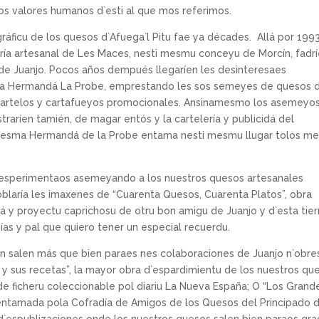
los valores humanos d`esti al que mos referimos.
ráficu de los quesos d`Afuega`l Pitu fae ya décades. Allá por 1993
ría artesanal de Les Maces, nesti mesmu conceyu de Morcín, fadr
u de Juanjo. Pocos años dempués llegaríen les desinteresaes
 cola Hermandá La Probe, emprestando les sos semeyes de quesos 
ar cartelos y cartafueyos promocionales. Ansinamesmo los asemeyo
straríen tamién, de magar entós y la cartelería y publicidá del
mesma Hermandá de la Probe entama nesti mesmu llugar tolos m
 y esperimentaos asemeyando a los nuestros quesos artesanales
oblaría les imaxenes de “Cuarenta Quesos, Cuarenta Platos”, obra
edá y proyectu caprichosu de otru bon amigu de Juanjo y d`esta tier
días y pal que quiero tener un especial recuerdu.
ién salen más que bien paraes nes colaboraciones de Juanjo n`obre
 y sus recetas”, la mayor obra d`espardimientu de los nuestros qu
de ficheru coleccionable pol diariu La Nueva España; O “Los Grand
 entamada pola Cofradía de Amigos de los Quesos del Principado 