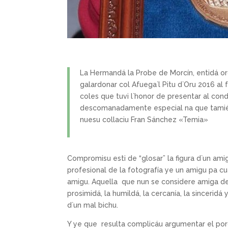
La Hermandá la Probe de Morcín, entidá or
galardonar col Afuega`l Pitu d`Oru 2016 al 
coles que tuvi l`honor de presentar al con
descomanadamente especial na que tamién 
nuesu collaciu Fran Sánchez «Temia»
Compromisu esti de “glosar” la figura d`un am
profesional de la fotografía ye un amigu pa cu
amigu. Aquella que nun se considere amiga de
prosimidá, la humildá, la cercanía, la sincerid
d`un mal bichu.
Y ye que resulta complicáu argumentar el por