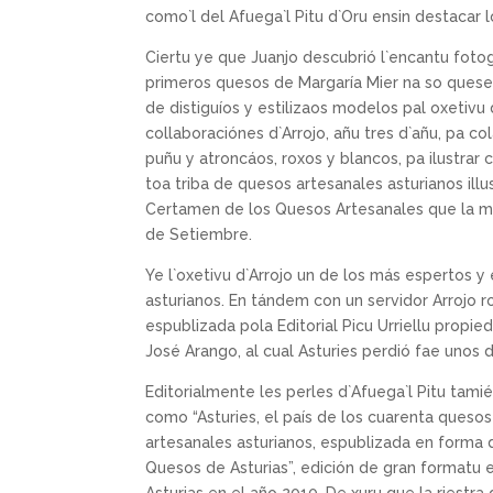
como`l del Afuega`l Pitu d`Oru ensin destacar 
Ciertu ye que Juanjo descubrió l`encantu fotog
primeros quesos de Margaría Mier na so quese
de distiguíos y estilizaos modelos pal oxetiv
collaboraciónes d`Arrojo, añu tres d`añu, pa
puñu y atroncáos, roxos y blancos, pa ilustr
toa triba de quesos artesanales asturianos illu
Certamen de los Quesos Artesanales que la 
de Setiembre.
Ye l`oxetivu d`Arrojo un de los más espertos
asturianos. En tándem con un servidor Arrojo r
espublizada pola Editorial Picu Urriellu propi
José Arango, al cual Asturies perdió fae unos 
Editorialmente les perles d`Afuega`l Pitu tam
como “Asturies, el país de los cuarenta quesos
artesanales asturianos, espublizada en forma 
Quesos de Asturias”, edición de gran formatu