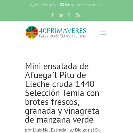
684 622 466
info@40primaveres.es
Mini ensalada de
Afuega`l Pitu de
Lleche cruda 1440
Selección Temia con
brotes frescos,
granada y vinagreta
de manzana verde
por
Lluis Nel Estrada
| 27 Dic 2013 |
De